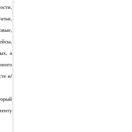
ости,
атьи,
овые,
ейсы,
ых, а
нного
те и/
торый
тенту