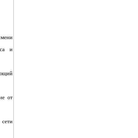
имени
рса и
яющий
ие от
 сети