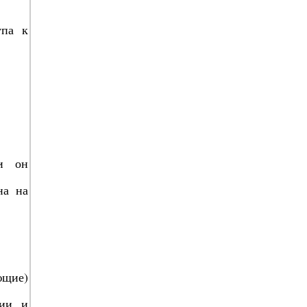
упа к
ли он
на на
ющие)
ции и