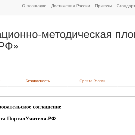
О площадке
Достижения России
Приказы
Стандар
ционно-методическая пло
 РФ»
Безопасность
Орлята России
зовательское соглашение
йта ПорталУчителя.РФ