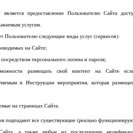
я является предоставление Пользователю Сайта дост
ываемым услугам.
ет Пользователю следующие виды услуг (сервисов):
роводимых на Сайте;
посредством персонального логина и пароля;
озможности размещать свой контент на Сайте ес
вляемым в Инструкции мероприятия, которая размеще
емые на страницах Сайта.
ния подпадают все существующие (реально функциониру
 Сайта, а также любые их последующие модифика