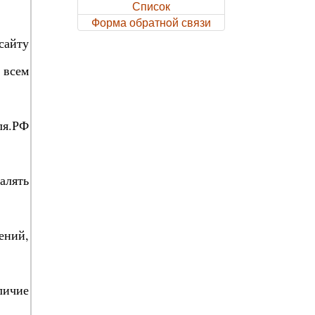
Список
Форма обратнoй связи
сайту
 всем
ля.РФ
алять
ений,
личие