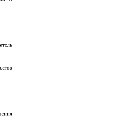
атель
ьства
нения