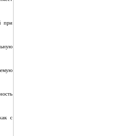
й при
льную
яемую
ность
как с