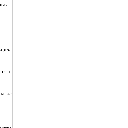
ния.
кцию,
тся в
 и не
имеет